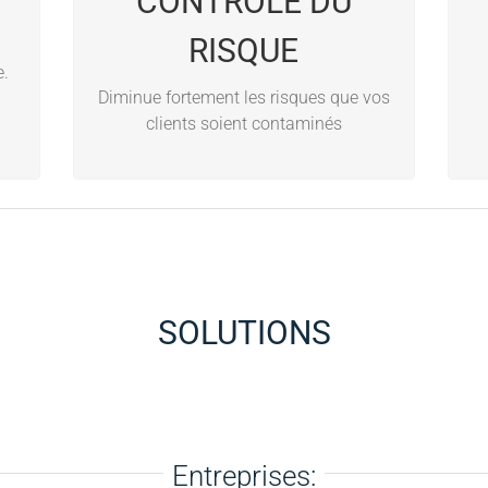
CONTROLE DU
Reduit les risques d’une infection
pour les diabétiques
RISQUE
Reduit les risques d’infection
e.
pour les clients sous traitement
Diminue fortement les risques que vos
médical
clients soient contaminés
SOLUTIONS
Entreprises: