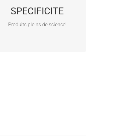
en communauté
SPECIFICITE
Formule avancée
Utilisation aisée
Produits pleins de science!