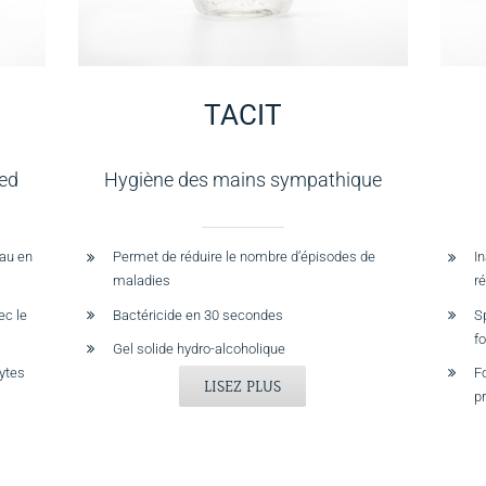
TACIT
ed
Hygiène des mains sympathique
eau en
Permet de réduire le nombre d’épisodes de
In
maladies
r
ec le
Bactéricide en 30 secondes
Sp
f
Gel solide hydro-alcoholique
ytes
F
LISEZ PLUS
pr