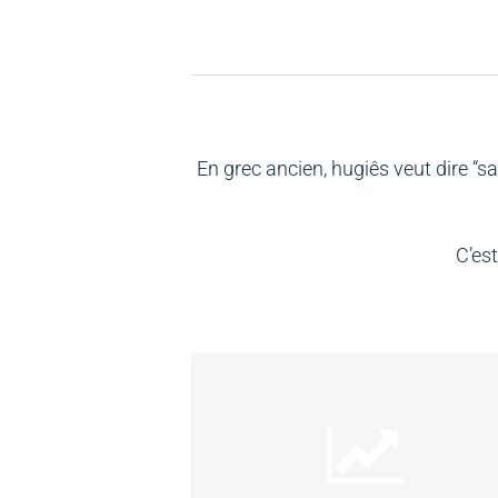
En grec ancien, hugiês veut dire “s
C’es
Contre les spores hautement
résistantes/contre les bactéries
et levures sur la peau et les