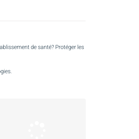
établissement de santé? Protéger les
gies.
Produits uniques conçus pour
révenir les infections acquises