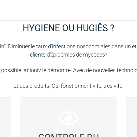
HYGIENE OU HUGIÊS ?
ain”. Diminuer le taux d’infections nosocomiales dans un 
clients d’épidémies de mycoses?
t possible. abioniv le démontre. Avec de nouvelles technolo
Et des produits. Qui fonctionnent vite, très vite.
Ferme la porte à une mycose de
l’ongle (une cause d’embarras
majeur)
p